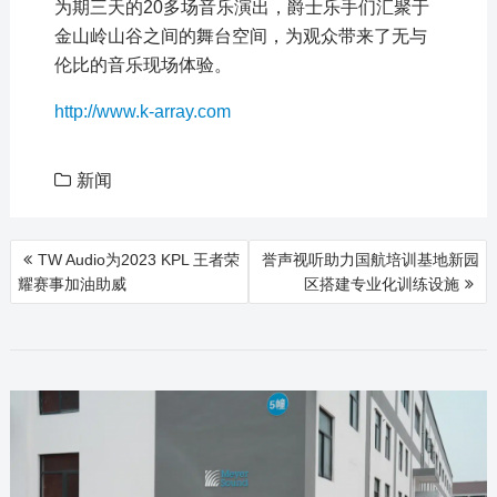
为期三天的20多场音乐演出，爵士乐手们汇聚于
金山岭山谷之间的舞台空间，为观众带来了无与
伦比的音乐现场体验。
http://www.k-array.com
新闻
文
TW Audio为2023 KPL 王者荣
誉声视听助力国航培训基地新园
章
耀赛事加油助威
区搭建专业化训练设施
导
航