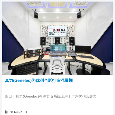
真力(Genelec)为优创合影打造混录棚
近日，真力(Genelec)有源监听系统应用于广东优创合影文...
2026年6月6日