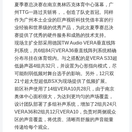
夏季赛总决赛在南京奥林匹克体育中心落幕，广
州TTG一路过关斩将，，创造了队史首冠。同样
作为广州本土企业的巨声视听科技凭借丰富的行
业经验和世界级的优秀产品，为此次夏季赛总决
赛提供了优秀的硬件服务和成熟的技术支持。
现场主扩全部采用德国TW Audio VERA垂直线阵
列系统，共6组84只VERA36垂直线阵列系统精确
分布吊挂在体育馆内。与之搭配的是VERA S33超
低扬声器4组共32只，并设置为心形指向模式，尽
可能削弱低频对舞台选手的影响。另外，12只双
21寸超大型超低BSX为现场提供了低频扩展。
前区补声使用了14组VERA10共28只，由于南京
奥体中心面积很大，为达到更均匀的声场覆盖，
设计团队部署了多组补声系统，增加了2组共24只
VERA36和2组共12只VERA10，负责对两侧观众
区的声音覆盖，将优质、清晰而舒服的声音能量
传递给每个观众。