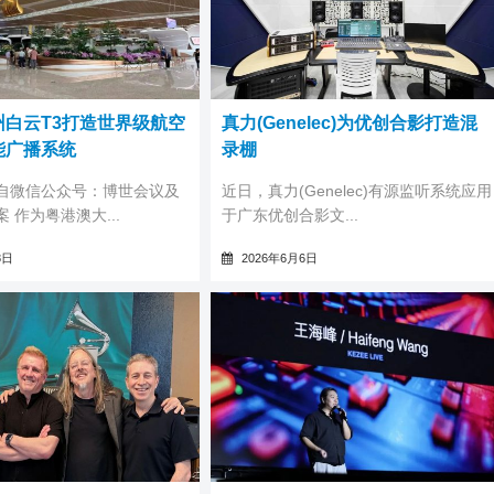
州白云T3打造世界级航空
真力(Genelec)为优创合影打造混
能广播系统
录棚
自微信公众号：博世会议及
近日，真力(Genelec)有源监听系统应用
 作为粤港澳大...
于广东优创合影文...
8日
2026年6月6日