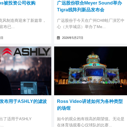
Labs被投资公司收购
广远股份联合Meyer Sound举办
Tigra线阵列新品发布会
克风制造商迎来了新篇章，
广远股份于今天在广州CH8蛙厂演艺中
s宣布已...
心（大学城店）举办了Me...
2日
2026年5月27日
io发布用于ASHLY的滤波
Ross Video讲述如何为各种类型
的场馆
打造沉浸式体验
o推出了适用于ASHLY
如今的观众抱有很高的期望值。无论是
..
在体育场观看心仪球队的比赛...