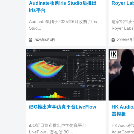
Audinate收购Iris Studio后推出
Royer 
Iris平台
Audinate集团于2025年6月收购了Iris
这家铝带麦
Stud...
Royer Lab
2026年6月3日
2026年6月
iBO推出声学仿真平台LiveFlow
HK Aud
器模板
iBO近日宣布推出声学仿真平台
HK Audi
LiveFlow，旨在使iBO...
AquaContro.