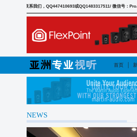
Skip
Q447410693或QQ1483317511/ 微信号：ProAudioAsi
to
content
首页
NEWS