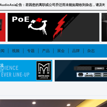
a
公告：若因您的离职或公司乔迁而未能如期收到杂志，请及时联系我们，QQ447410
新闻
视频
专题
产品
展会
品牌
杂志