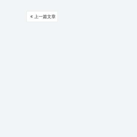
文
上一篇文章
章
导
航