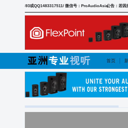
Skip
3或QQ1483317511/ 微信号：ProAudioAsia
公告：若因您的离职
to
content
首页